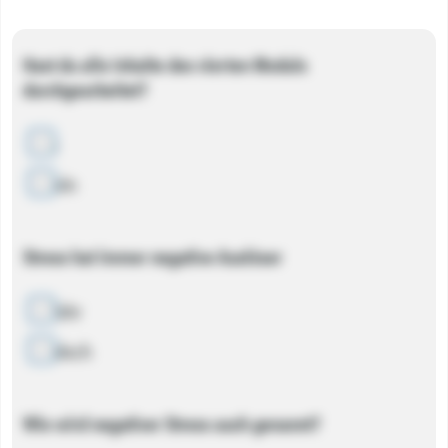
Hast du alle Inhalte des vierten Moduls
durchgearbeitet?
Ja
Nein
Stress hat immer negative Auslöser
Wahr
Falsch
Wie wird negativer Stress auch genannt?