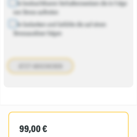
Alle beobachtbaren Verhaltensweisen die in Folge
von Stress auftreten
Alle Gedanken und Gefühle die auf einen
Stressauslöser folgen
JETZT ABSCHICKEN
99,00 €