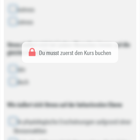
Disstress
eustress
Stress äußert sich bei jedem Menschen immer auf die
gleiche Art und Weise
Du musst zuerst den Kurs buchen
Wahr
Falsch
Wie äußert sich Stress auf der behavioralen Ebene
Alle physiologische Erscheinungen aufgrund einer
Stressreaktion