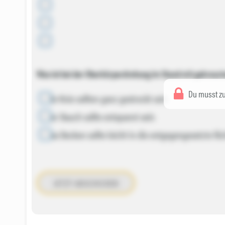
2
3
4
Was ist bei der Oberkörperdrehung im Stand mit gekreuz
Du musst zu
die Knie sollten ganz gestreckt sein
der Bauch sollte entspannt sein
das Becken sollte leicht in die entgegengesetzte R
JETZT ABSCHICKEN