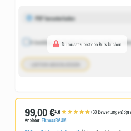
PDF herunterladen
Ich bestätige, die Datei(en) heruntergeladen zu hab
Du musst zuerst den Kurs buchen
LEKTION ABSCHLIESSEN
99,00 €
4,8
(30 Bewertungen)
Spr
Anbieter:
FitnessRAUM