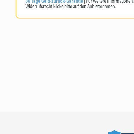
30 Tage Geld-zurück-Garantie
| Für weitere Informatione
Widerrufsrecht klicke bitte auf den Anbieternamen.