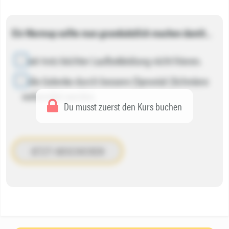
Ein Warmup sollte man grundsätzlich machen damit…
…wir trotz leichter Laufbekleidung nicht frieren.
…die Gelenke durch bessere (Synovial-)Schmiere
vorbereitet werden.
Du musst zuerst den Kurs buchen
JETZT ABSCHICKEN