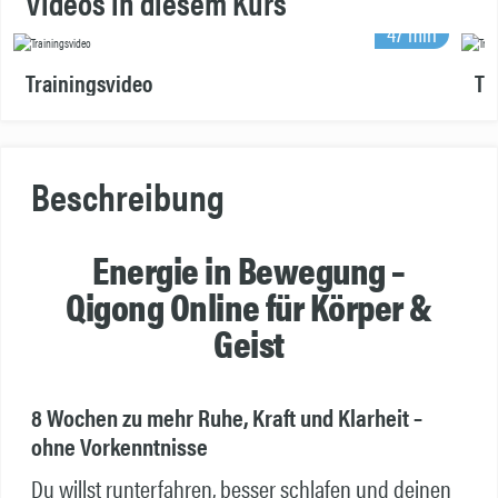
Videos in diesem Kurs
47 min
Trainingsvideo
Tr
Beschreibung
Energie in Bewegung –
Qigong Online für Körper &
Geist
8 Wochen zu mehr Ruhe, Kraft und Klarheit –
ohne Vorkenntnisse
Du willst runterfahren, besser schlafen und deinen