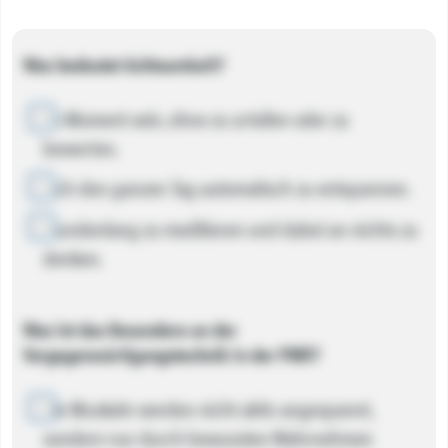
Was bedeutet Achtsamkeit?
Im Moment sein, ohne zu urteilen oder zu
bewerten.
Sich den ganzen Tag automatisch zu entspannen.
Stundenlang zu meditieren und dabei an nichts zu
denken.
Was ist das Besondere an der
Vergegenwärtigungstechnik in der PMR?
Die Muskeln werden nicht aktiv angespannt,
sondern nur durch bewusstes Wahrnehmen