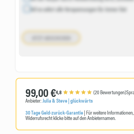
Weil es sofort alle Verspannungen für immer löst
JETZT ABSCHICKEN
99,00 €
4,8
(20 Bewertungen)
Spr
Anbieter:
Julia & Steve | glückwärts
30 Tage Geld-zurück-Garantie
| Für weitere Informatione
Widerrufsrecht klicke bitte auf den Anbieternamen.