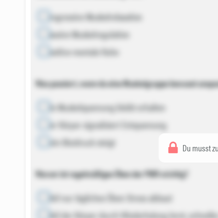
Progressive Muskelrelaxation
Passive Muskelregulation
Positive mentale Ruhe
Was passiert, wenn du eine Muskelgruppe bewusst anspa
Die Muskelspannung bleibt erhalten
Der Körper signalisiert Entspannung
Dein Blutdruck steigt
Du musst zu
Warum ist regelmäßiges Üben der PMR wichtig?
Weil nur tägliches Üben Stress abbaut
Weil der Körper durch Wiederholung lernt, schnell