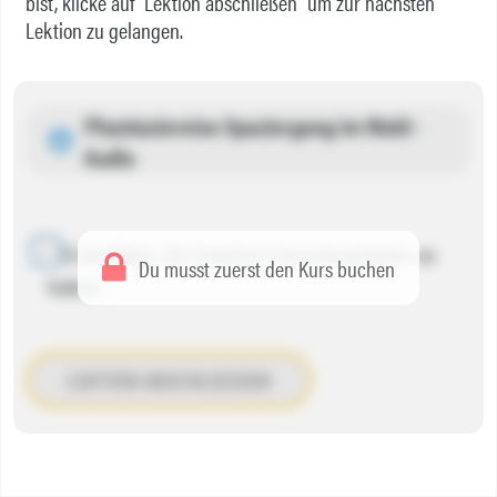
bist, klicke auf "Lektion abschließen" um zur nächsten
Lektion zu gelangen.
Phantasiereise Spaziergang im Wald -
Audio
Ich bestätige, die Datei(en) heruntergeladen zu
Du musst zuerst den Kurs buchen
haben.
LEKTION ABSCHLIESSEN