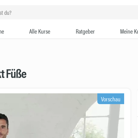
me
Alle Kurse
Ratgeber
Meine K
kt Füße
Vorschau