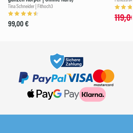
Tina Schneider | Fithoch3
119,0
99,00 €