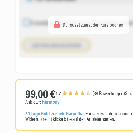
Ich bestätige, die Datei(en) heruntergeladen zu hab
Du musst zuerst den Kurs buchen
LEKTION ABSCHLIESSEN
99,00 €
4,7
(38 Bewertungen)
Spr
Anbieter:
harmony
30 Tage Geld-zurück-Garantie
| Für weitere Informatione
Widerrufsrecht klicke bitte auf den Anbieternamen.