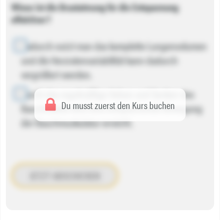
Wieso ist die Brustatmung für die Entspannung
effektiver?
Dadurch nutzt man das komplette Lungenvolumen
und die Herzratenvariabilität kann dadurch
vergrößert werden.
Durch das regelmäßige Heben und Senken des
Du musst zuerst den Kurs buchen
Bauchnabels wird eine entspannende Bewegung
der Bauchmuskulatur erreicht.
JETZT ABSCHICKEN