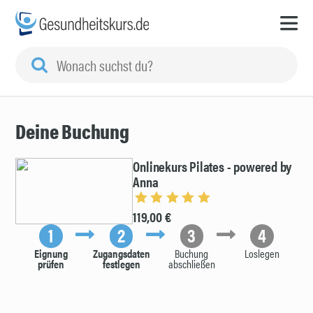
Deine Buchung
Onlinekurs Pilates - powered by
Anna
119,00 €
1
2
3
4
Eignung
Zugangsdaten
Buchung
Loslegen
prüfen
festlegen
abschließen