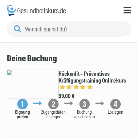
Deine Buchung
Rückenfit – Präventives
Kräftigungstraining Onlinekurs
99,00 €
1
2
3
4
Eignung
Zugangsdaten
Buchung
Loslegen
prüfen
festlegen
abschließen